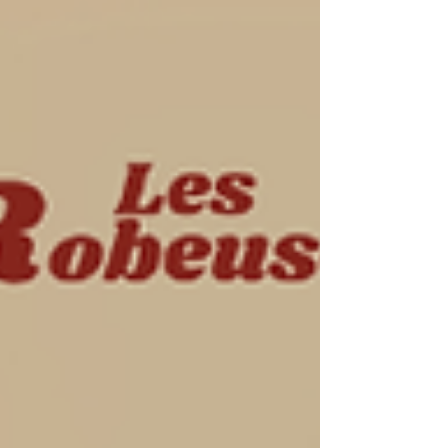
quelques pièces bien choisies, capables de
traverser les journées, les destinations et les
envies. Pour cette valise d'été, nous avons
sélectionné 10 pièces qui voyagent aussi bien
entre les cultures que sous différents climats.
Des essentiels pensés par des créateurs pour
durer, mettre en lumière des c