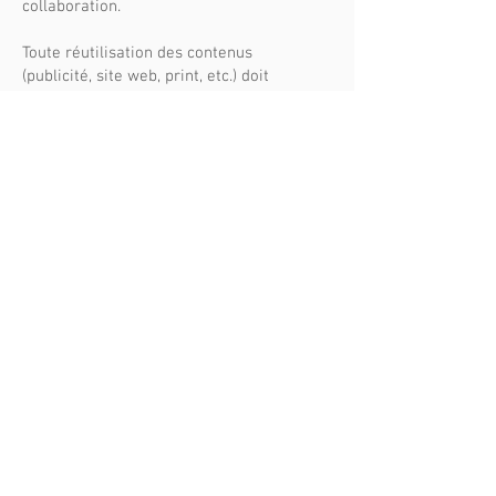
collaboration.
Toute réutilisation des contenus
(publicité, site web, print, etc.) doit
faire l’objet d’un accord préalable.
9. Responsabilité
Les Robeuses ne peuvent être
tenues responsables des résultats
commerciaux ou marketing d’une
campagne, l’obligation étant une
obligation de moyens et non de
résultats.
10. Droit applicable
Les présentes CGV sont soumises au
droit français.
En cas de litige, une solution amiable
sera recherchée avant toute action