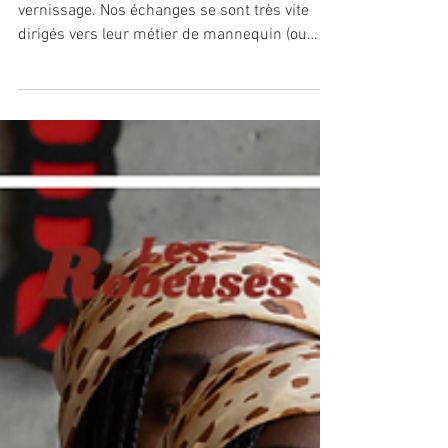
PAROLES DE FEMMES :
ENTRETIEN AVEC ROUGUY &
ESTHER
"J'ai rencontré Rouguy et Esther à un
vernissage. Nos échanges se sont très vite
dirigés vers leur métier de mannequin (ou
plutôt de modèle). J'étais curieuse d'en
apprendre davantage sur leurs parcours et de
découvrir, à travers leurs expériences, les
coulisses d'une industrie qui nourrit toutes
sortes de fantasmes. J'ai été touchée par la
sincérité et la lucidité de leurs discours, qui
incarnent parfaitement les valeurs des
Robeuses. Il m'a donc semblé nécessaire de
vous le