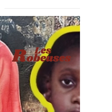
IRELLE, OU L'ART DE SE
RACONTER À TRAVERS LA
SAPE
Qui est Irelle ? Irelle, ce serait un rayon de
soleil un peu têtu qui insiste pour rentrer
même les jours gris. Mon entourage dit
souvent que je dégage quelque chose de
joyeux, d’accueillant, comme si ma présence
faisait un peu danser l’air autour. Je crois que
si je pouvais me résumer en une image, ce
serait cette petite danse des épaules façon
Will Smith, sur une plage où l’eau est au
minimum à 24 degrés, où le sable colle
encore aux chevilles et où la musique fait
vibrer l