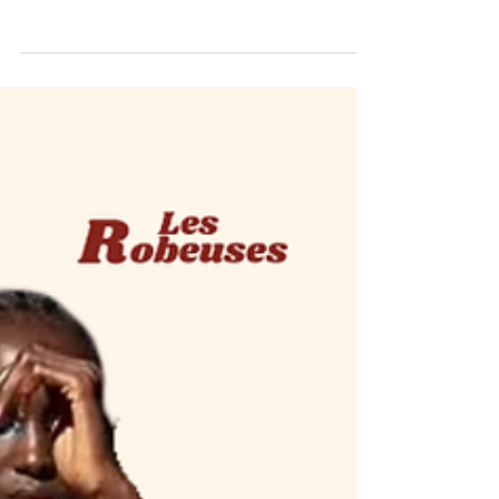
"Chaque coiffure est un devoir de mémoire.
Elle porte en elle une histoire, un héritage, des
symboles." - Nadeen Mateky Bonjour Nadeen,
pour commencer, peux-tu te présenter ? Je
suis Nadeen Mateky. Je suis sculptrice
capillaire, coiffeuse, maquilleuse de cinéma,
mode et directrice artistique. J'ai essayé de
me replonger dans notre première rencontre :
il me semble que c'était en 2015, en
backstage du défilé d'Imane Ayissi. Tu étais à
la tête de la coiffure. Est-ce que tu te s