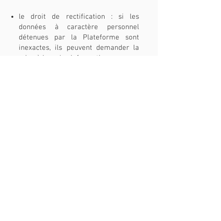
le droit de rectification : si les
données à caractère personnel
détenues par la Plateforme sont
inexactes, ils peuvent demander la
mise à jour des informations ;
le droit de suppression des données :
les utilisateurs peuvent demander la
suppression de leurs données à
caractère personnel, conformément
aux lois applicables en matière de
protection des données ;
le droit à la limitation du traitement :
les utilisateurs peuvent de demander
à la Plateforme de limiter le
traitement des données personnelles
conformément aux hypothèses
prévues par le RGPD ;