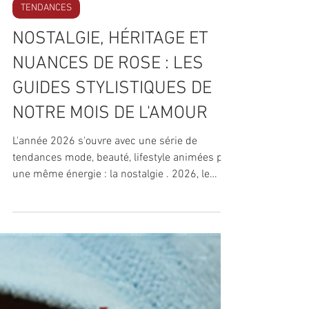
4 févr.
TENDANCES
NOSTALGIE, HÉRITAGE ET
NUANCES DE ROSE : LES
GUIDES STYLISTIQUES DE
NOTRE MOIS DE L'AMOUR
L'année 2026 s'ouvre avec une série de
tendances mode, beauté, lifestyle animées par
une même énergie : la nostalgie . 2026, le
nouveau 2016 ? Quoi qu'il en soit nous avons
tous remarqué le retour de codes déjà
familiers, revisités avec les énergies de Pluton
en Verseau. Notre mantra "Sois toi-même" a
toujours été un moyen de faire passer ce