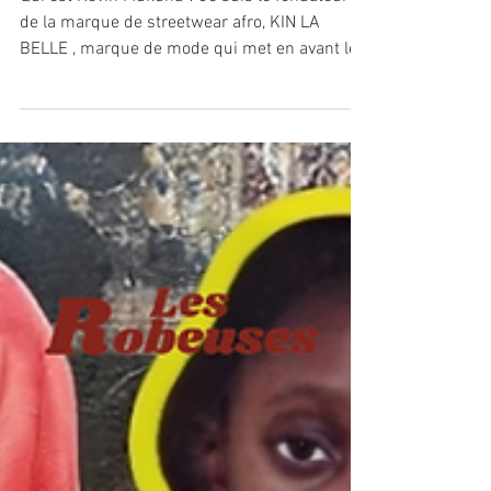
QUAND LE STREETWEAR
AFRO DEVIENT UN OUTIL DE
TRANSMISSION
Qui est Kévin Mukuna ? Je suis le fondateur
de la marque de streetwear afro, KIN LA
BELLE , marque de mode qui met en avant le
Congo et l'Afrique. Mais à part ça, je suis
quelqu'un qui adore la culture de manière
générale, le sport et surtout le cinéma et la
musique. Je suis d'origine congolaise donc à
force d'avoir baigné dans les cds de Koffi
Olomide, Papa Wemba ou encore Franco,
j'étais obligé d'être un fan de musique. Quand
et comment est née Kin La Belle ? Quel
souvenir