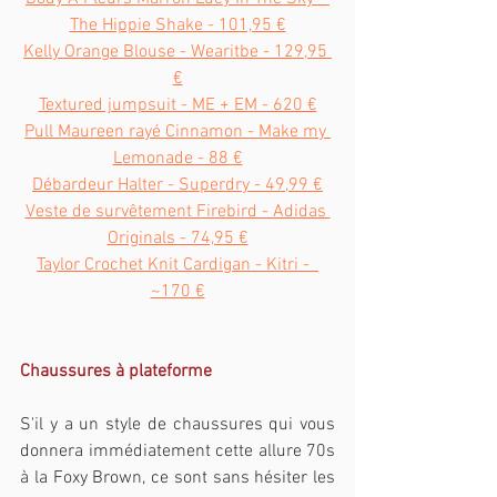
The Hippie Shake - 101,95 €
Kelly Orange Blouse - Wearitbe - 129,95 
€
Textured jumpsuit - ME + EM - 620 €
Pull Maureen rayé Cinnamon - Make my 
Lemonade - 88 €
Débardeur Halter - Superdry - 49,99 €
Veste de survêtement Firebird - Adidas 
Originals - 74,95 €
Taylor Crochet Knit Cardigan - Kitri -  
~170 €
Chaussures à plateforme
S'il y a un style de chaussures qui vous 
donnera immédiatement cette allure 70s 
à la Foxy Brown, ce sont sans hésiter les 