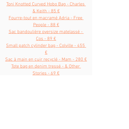
Toni Knotted Curved Hobo Bag - Charles 
& Keith - 85 €
Fourre-tout en macramé Adria - Free 
People - 88 €
Sac bandoulière oversize matelassé - 
Cos - 89 €
Small patch cylinder bag - Colville - 455 
€
Sac à main en cuir recyclé - Mam - 280 €
Tote bag en denim tressé - & Other 
Stories - 69 €
Couvre-chefs
Ici encore le choix est large : casquette 
baker, bob, capeline ou foulard ? Les 
couvre-chefs avaient la cote et si vous 
voulez apporter une touche 70s à vos 
looks, vous pouvez piocher dans les 