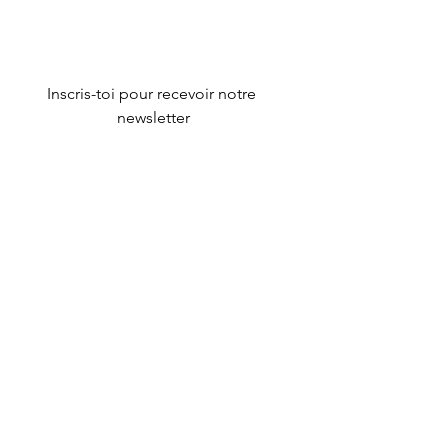
produits, des interviews, des
contenus visuels et des informations
sur des marques et créateurs.
Inscris-toi pour recevoir notre 
newsletter
Email
*
S'inscrire
Je souhaite m'inscrire à votre 
liste de diffusion
À propos
Mentions légales
Nos articles
Politique de confidentialité
Contact
Conditions Générales d'Utilisation
Conditions Générales de Vente
contact@lesrobeuses.fr