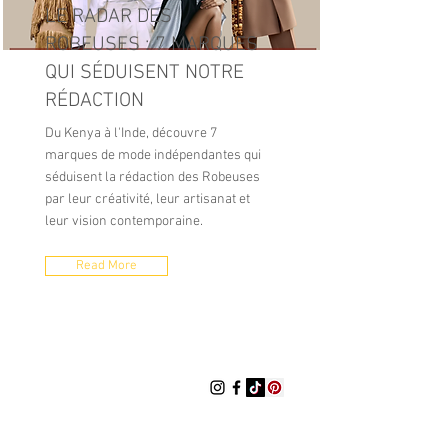
LE RADAR DES
ROBEUSES : 7 MARQUES
QUI SÉDUISENT NOTRE
RÉDACTION
Du Kenya à l'Inde, découvre 7
marques de mode indépendantes qui
séduisent la rédaction des Robeuses
par leur créativité, leur artisanat et
leur vision contemporaine.
Read More
LES ROBEUSES
Les Robeuses est un média digital
indépendant dédié à la mode, la
culture et au lifestyle. Il propose des
articles éditoriaux, des sélections de