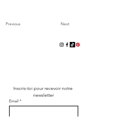
Previous
Next
LES ROBEUSES
Les Robeuses est un média digital
indépendant dédié à la mode, la
culture et au lifestyle. Il propose des
articles éditoriaux, des sélections de
produits, des interviews, des
contenus visuels et des informations
sur des marques et créateurs.
Inscris-toi pour recevoir notre 
newsletter
Email
*
S'inscrire