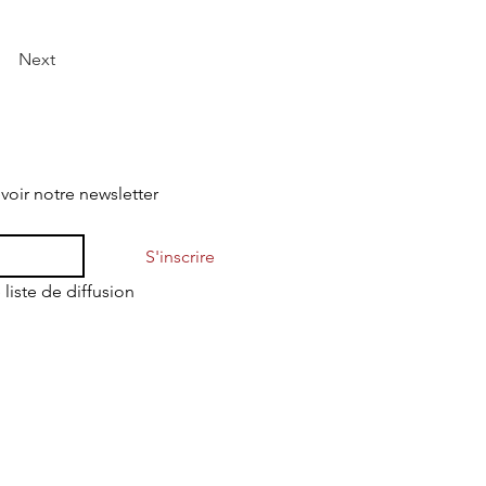
Next
evoir notre newsletter
S'inscrire
 liste de diffusion
Mentions légales
Politique de confidentialité
Conditions Générales d'Utilisation
Conditions Générales de Vente