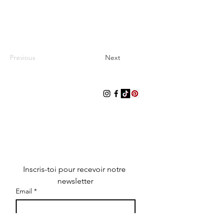
Previous
Next
LES ROBEUSES
Les Robeuses est un média digital
indépendant dédié à la mode, la
culture et au lifestyle. Il propose des
articles éditoriaux, des sélections de
produits, des interviews, des
contenus visuels et des informations
sur des marques et créateurs.
Inscris-toi pour recevoir notre 
newsletter
Email
*