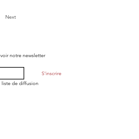
Next
evoir notre newsletter
S'inscrire
 liste de diffusion
Mentions légales
Politique de confidentialité
Conditions Générales d'Utilisation
Conditions Générales de Vente