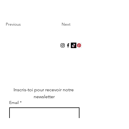
Previous
Next
LES ROBEUSES
Les Robeuses est un média digital
indépendant dédié à la mode, la
culture et au lifestyle. Il propose des
articles éditoriaux, des sélections de
produits, des interviews, des
contenus visuels et des informations
sur des marques et créateurs.
Inscris-toi pour recevoir notre 
newsletter
Email
*
S'inscrire