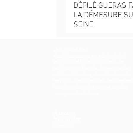
DÉFILÉ GUERAS F
LA DÉMESURE S
SEINE
LES ROBEUSES
Les Robeuses est un média digital
indépendant dédié à la mode, la
culture et au lifestyle. Il propose des
articles éditoriaux, des sélections de
produits, des interviews, des contenu
visuels et des informations sur des
marques et créateurs.
À propos
Nos articles
Contact