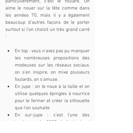
particulièrement, c'est le foulard. On 
aime le nouer sur la tête comme dans 
les années 70, mais il y a également 
beaucoup d'autres façons de le porter 
surtout si l'on choisit un très grand carré 
:
En top : vous n'avez pas pu manquer 
les nombreuses propositions des 
modeuses sur les réseaux sociaux, 
on s'en inspire, on mixe plusieurs 
foulards, on s'amuse.
En jupe : on le noue à la taille et on 
utilise quelques épingles à nourrice 
pour le fermer et créer la silhouette 
que l'on souhaite
En sur-jupe : c'est l'une des 
tendances de 2025, le foulard est 
noué par-dessus une jupe, une robe 