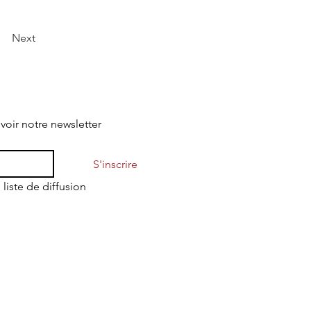
Next
evoir notre newsletter
S'inscrire
 liste de diffusion
Mentions légales
Politique de confidentialité
Conditions Générales d'Utilisation
Conditions Générales de Vente