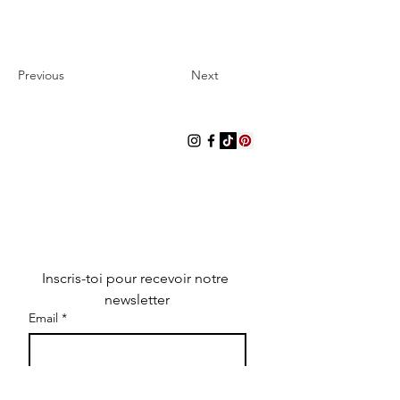
Previous
Next
LES ROBEUSES
Les Robeuses est un média digital
indépendant dédié à la mode, la
culture et au lifestyle. Il propose des
articles éditoriaux, des sélections de
produits, des interviews, des
contenus visuels et des informations
sur des marques et créateurs.
Inscris-toi pour recevoir notre 
newsletter
Email
*
S'inscrire